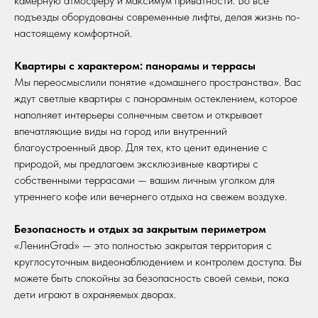
камерную атмосферу и максимум приватности. Во все
Срок сдачи : 3 квартал 2027 года
подъезды оборудованы современные лифты, делая жизнь по-
Материал стен: Монолит- блок
настоящему комфортной.
Застройщик: ООО СЗ
Квартиры с характером: панорамы и террасы
СТРОЙГРУПП-07
Мы переосмыслили понятие «домашнего пространства». Вас
ждут светлые квартиры с панорамным остеклением, которое
наполняет интерьеры солнечным светом и открывает
впечатляющие виды на город или внутренний
благоустроенный двор. Для тех, кто ценит единение с
природой, мы предлагаем эксклюзивные квартиры с
ПОЛУЧИТЬ КОНСУЛЬТАЦИЮ
собственными террасами — вашим личным уголком для
утреннего кофе или вечернего отдыха на свежем воздухе.
Безопасность и отдых за закрытым периметром
«ЛенинGrad» — это полностью закрытая территория с
круглосуточным видеонаблюдением и контролем доступа. Вы
можете быть спокойны за безопасность своей семьи, пока
дети играют в охраняемых дворах.