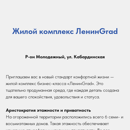
Жилой комплекс ЛенинGrad
Жилой комплекс
Р-он Молодежный, ул. Кабардинская
ЛенинGrad
Приглашаем вас в новый стандарт комфортной жизни —
Стоимость от
3 365 250 ₽
жилой комплекс бизнес-класса «ЛенинGrad». Это
тщательно продуманная среда, где каждая деталь создана
для вашего спокойствия, удовольствия и статуса.
г. Нальчик, р-он Молодежный, ул.
Аристократия этажности и приватность
На огороженной территории расположились всего 6 семи- и
Кабардинская
восьмиэтажных домов. Такая этажность обеспечивает