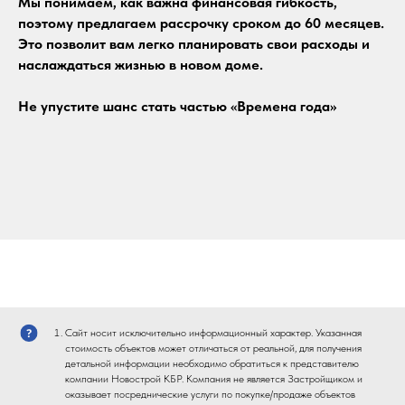
Мы понимаем, как важна финансовая гибкость,
поэтому предлагаем рассрочку сроком до 60 месяцев.
Это позволит вам легко планировать свои расходы и
наслаждаться жизнью в новом доме.
Не упустите шанс стать частью «Времена года»
Сайт носит исключительно информационный характер. Указанная
стоимость объектов может отличаться от реальной, для получения
детальной информации необходимо обратиться к представителю
компании Новострой КБР. Компания не является Застройщиком и
оказывает посреднические услуги по покупке/продаже объектов